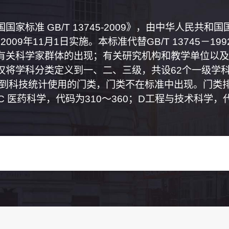
家标准 GB/T 13745-2009》，由中华人民共
2009年11月1日实施。本标准代替GB/T 13745－
有关科学家群体的出现；有关研究机构和教学单位以及
将学科分类定义到一、二、三级，共设62个一级学科
属到科技统计使用的门类，门类不在标准中出现。门类排
0；C 医药科学，代码为310～360；D工程与技术科学，