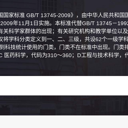
家标准 GB/T 13745-2009》，由中华人民共
2009年11月1日实施。本标准代替GB/T 13745－
有关科学家群体的出现；有关研究机构和教学单位以及
将学科分类定义到一、二、三级，共设62个一级学科
属到科技统计使用的门类，门类不在标准中出现。门类排
0；C 医药科学，代码为310～360；D工程与技术科学，