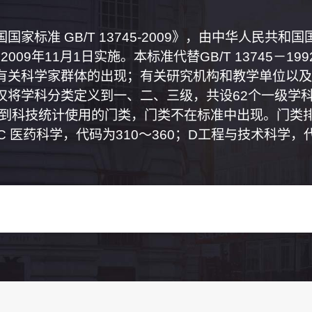
家标准 GB/T 13745-2009》，由中华人民共
2009年11月1日实施。本标准代替GB/T 13745－
有关科学家群体的出现；有关研究机构和教学单位以及
将学科分类定义到一、二、三级，共设62个一级学科
属到科技统计使用的门类，门类不在标准中出现。门类排
0；C 医药科学，代码为310～360；D工程与技术科学，