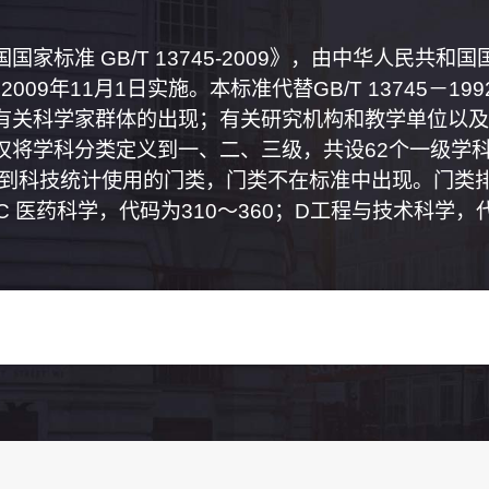
家标准 GB/T 13745-2009》，由中华人民共
2009年11月1日实施。本标准代替GB/T 13745－
有关科学家群体的出现；有关研究机构和教学单位以及
将学科分类定义到一、二、三级，共设62个一级学科
属到科技统计使用的门类，门类不在标准中出现。门类排
0；C 医药科学，代码为310～360；D工程与技术科学，