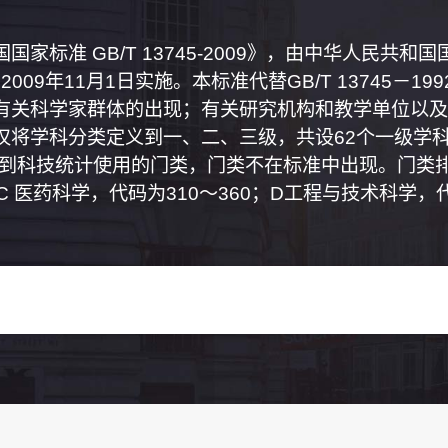
家标准 GB/T 13745-2009》，由中华人民共
2009年11月1日实施。本标准代替GB/T 13745－
有关科学家群体的出现；有关研究机构和教学单位以及
将学科分类定义到一、二、三级，共设62个一级学科
属到科技统计使用的门类，门类不在标准中出现。门类排
0；C 医药科学，代码为310～360；D工程与技术科学，