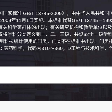
家标准 GB/T 13745-2009》，由中华人民共
2009年11月1日实施。本标准代替GB/T 13745－
有关科学家群体的出现；有关研究机构和教学单位以及
将学科分类定义到一、二、三级，共设62个一级学科
属到科技统计使用的门类，门类不在标准中出现。门类排
0；C 医药科学，代码为310～360；D工程与技术科学，