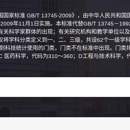
家标准 GB/T 13745-2009》，由中华人民共
2009年11月1日实施。本标准代替GB/T 13745－
有关科学家群体的出现；有关研究机构和教学单位以及
将学科分类定义到一、二、三级，共设62个一级学科
属到科技统计使用的门类，门类不在标准中出现。门类排
0；C 医药科学，代码为310～360；D工程与技术科学，