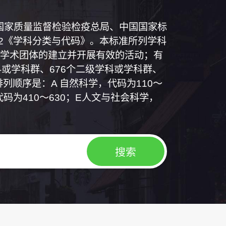
和国国家质量监督检验检疫总局、中国国家标
1992《学科分类与代码》。本标准所列学科
学术团体的建立并开展有效的活动；有
或学科群、676个二级学科或学科群、
列顺序是：A 自然科学，代码为110～
代码为410～630；E人文与社会科学，