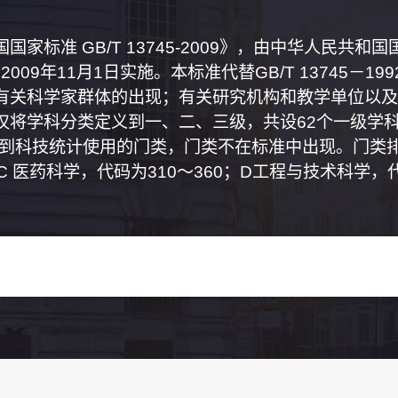
家标准 GB/T 13745-2009》，由中华人民共
2009年11月1日实施。本标准代替GB/T 13745－
有关科学家群体的出现；有关研究机构和教学单位以及
将学科分类定义到一、二、三级，共设62个一级学科
属到科技统计使用的门类，门类不在标准中出现。门类排
0；C 医药科学，代码为310～360；D工程与技术科学，