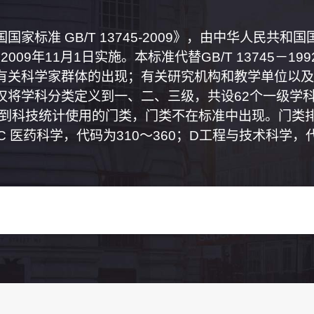
家标准 GB/T 13745-2009》，由中华人民共
2009年11月1日实施。本标准代替GB/T 13745－
有关科学家群体的出现；有关研究机构和教学单位以及
将学科分类定义到一、二、三级，共设62个一级学科
属到科技统计使用的门类，门类不在标准中出现。门类排
0；C 医药科学，代码为310～360；D工程与技术科学，