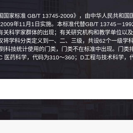
家标准 GB/T 13745-2009》，由中华人民共
2009年11月1日实施。本标准代替GB/T 13745－
有关科学家群体的出现；有关研究机构和教学单位以及
将学科分类定义到一、二、三级，共设62个一级学科
属到科技统计使用的门类，门类不在标准中出现。门类排
0；C 医药科学，代码为310～360；D工程与技术科学，