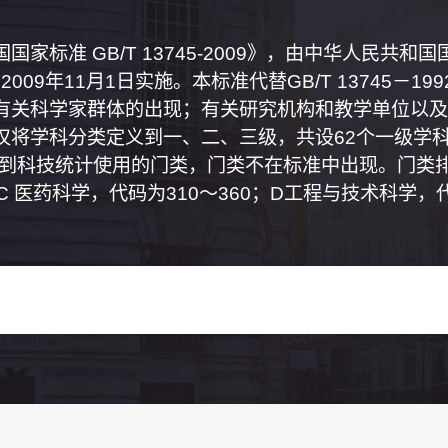
家标准 GB/T 13745-2009》，由中华人民共
2009年11月1日实施。本标准代替GB/T 13745－
有关科学家群体的出现；有关研究机构和教学单位以及
将学科分类定义到一、二、三级，共设62个一级学科
属到科技统计使用的门类，门类不在标准中出现。门类排
0；C 医药科学，代码为310～360；D工程与技术科学，