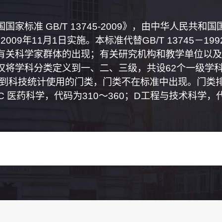
家标准 GB/T 13745-2009》，由中华人民共
2009年11月1日实施。本标准代替GB/T 13745－
有关科学家群体的出现；有关研究机构和教学单位以及
将学科分类定义到一、二、三级，共设62个一级学科
属到科技统计使用的门类，门类不在标准中出现。门类排
0；C 医药科学，代码为310～360；D工程与技术科学，