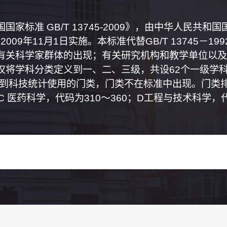
家标准 GB/T 13745-2009》，由中华人民共
2009年11月1日实施。本标准代替GB/T 13745－
有关科学家群体的出现；有关研究机构和教学单位以及
将学科分类定义到一、二、三级，共设62个一级学科
属到科技统计使用的门类，门类不在标准中出现。门类排
0；C 医药科学，代码为310～360；D工程与技术科学，