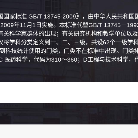
家标准 GB/T 13745-2009》，由中华人民共
2009年11月1日实施。本标准代替GB/T 13745－
有关科学家群体的出现；有关研究机构和教学单位以及
将学科分类定义到一、二、三级，共设62个一级学科
属到科技统计使用的门类，门类不在标准中出现。门类排
0；C 医药科学，代码为310～360；D工程与技术科学，