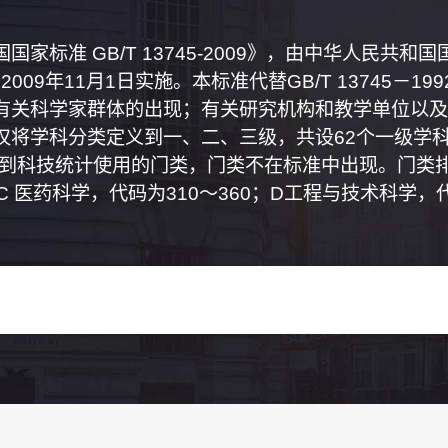
家标准 GB/T 13745-2009》，由中华人民共
2009年11月1日实施。本标准代替GB/T 13745－
有关科学家群体的出现；有关研究机构和教学单位以及
将学科分类定义到一、二、三级，共设62个一级学科
属到科技统计使用的门类，门类不在标准中出现。门类排
0；C 医药科学，代码为310～360；D工程与技术科学，