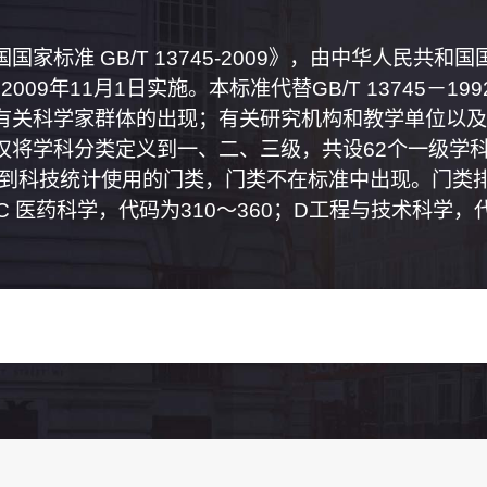
家标准 GB/T 13745-2009》，由中华人民共
2009年11月1日实施。本标准代替GB/T 13745－
有关科学家群体的出现；有关研究机构和教学单位以及
将学科分类定义到一、二、三级，共设62个一级学科
属到科技统计使用的门类，门类不在标准中出现。门类排
0；C 医药科学，代码为310～360；D工程与技术科学，