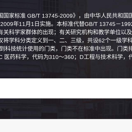
家标准 GB/T 13745-2009》，由中华人民共
2009年11月1日实施。本标准代替GB/T 13745－
有关科学家群体的出现；有关研究机构和教学单位以及
将学科分类定义到一、二、三级，共设62个一级学科
属到科技统计使用的门类，门类不在标准中出现。门类排
0；C 医药科学，代码为310～360；D工程与技术科学，