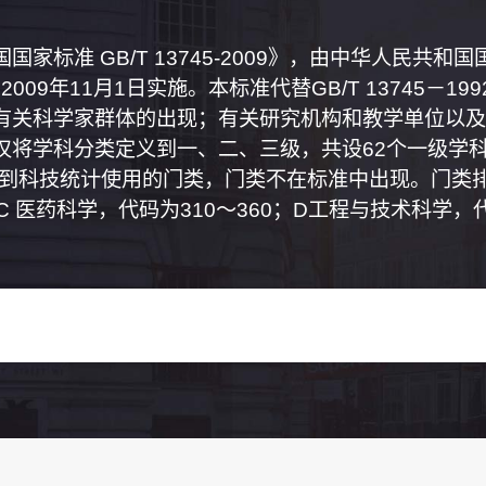
家标准 GB/T 13745-2009》，由中华人民共
2009年11月1日实施。本标准代替GB/T 13745－
有关科学家群体的出现；有关研究机构和教学单位以及
将学科分类定义到一、二、三级，共设62个一级学科
属到科技统计使用的门类，门类不在标准中出现。门类排
0；C 医药科学，代码为310～360；D工程与技术科学，