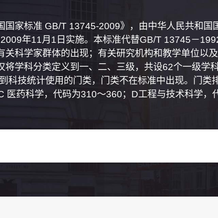
家标准 GB/T 13745-2009》，由中华人民共
2009年11月1日实施。本标准代替GB/T 13745－
有关科学家群体的出现；有关研究机构和教学单位以及
将学科分类定义到一、二、三级，共设62个一级学科
属到科技统计使用的门类，门类不在标准中出现。门类排
0；C 医药科学，代码为310～360；D工程与技术科学，