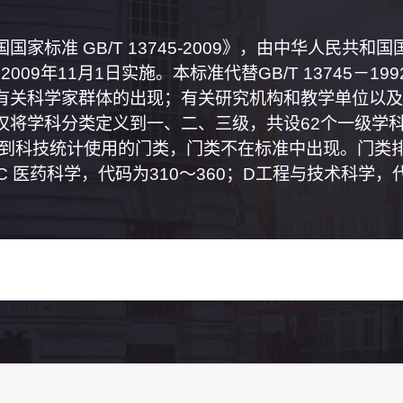
家标准 GB/T 13745-2009》，由中华人民共
2009年11月1日实施。本标准代替GB/T 13745－
有关科学家群体的出现；有关研究机构和教学单位以及
将学科分类定义到一、二、三级，共设62个一级学科
属到科技统计使用的门类，门类不在标准中出现。门类排
0；C 医药科学，代码为310～360；D工程与技术科学，