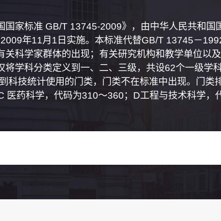
家标准 GB/T 13745-2009》，由中华人民共
2009年11月1日实施。本标准代替GB/T 13745－
有关科学家群体的出现；有关研究机构和教学单位以及
将学科分类定义到一、二、三级，共设62个一级学科
属到科技统计使用的门类，门类不在标准中出现。门类排
0；C 医药科学，代码为310～360；D工程与技术科学，