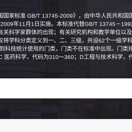
家标准 GB/T 13745-2009》，由中华人民共
2009年11月1日实施。本标准代替GB/T 13745－
有关科学家群体的出现；有关研究机构和教学单位以及
将学科分类定义到一、二、三级，共设62个一级学科
属到科技统计使用的门类，门类不在标准中出现。门类排
0；C 医药科学，代码为310～360；D工程与技术科学，