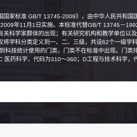
家标准 GB/T 13745-2009》，由中华人民共
2009年11月1日实施。本标准代替GB/T 13745－
有关科学家群体的出现；有关研究机构和教学单位以及
将学科分类定义到一、二、三级，共设62个一级学科
属到科技统计使用的门类，门类不在标准中出现。门类排
0；C 医药科学，代码为310～360；D工程与技术科学，