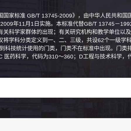
家标准 GB/T 13745-2009》，由中华人民共
2009年11月1日实施。本标准代替GB/T 13745－
有关科学家群体的出现；有关研究机构和教学单位以及
将学科分类定义到一、二、三级，共设62个一级学科
属到科技统计使用的门类，门类不在标准中出现。门类排
0；C 医药科学，代码为310～360；D工程与技术科学，