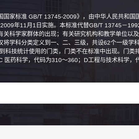
家标准 GB/T 13745-2009》，由中华人民共
2009年11月1日实施。本标准代替GB/T 13745－
有关科学家群体的出现；有关研究机构和教学单位以及
将学科分类定义到一、二、三级，共设62个一级学科
属到科技统计使用的门类，门类不在标准中出现。门类排
0；C 医药科学，代码为310～360；D工程与技术科学，