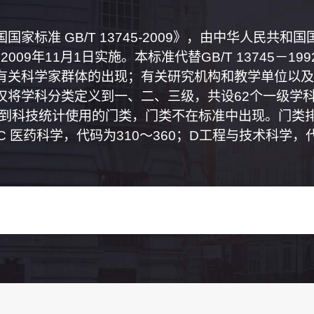
家标准 GB/T 13745-2009》，由中华人民共
2009年11月1日实施。本标准代替GB/T 13745－
有关科学家群体的出现；有关研究机构和教学单位以及
将学科分类定义到一、二、三级，共设62个一级学科
属到科技统计使用的门类，门类不在标准中出现。门类排
0；C 医药科学，代码为310～360；D工程与技术科学，