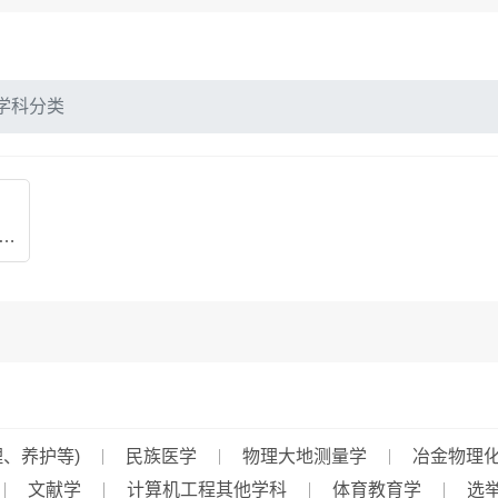
学科分类
程管理(包括水利调度、水利施工管理、养护等)
、养护等)
民族医学
物理大地测量学
冶金物理
文献学
计算机工程其他学科
体育教育学
选